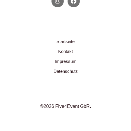
s
c
t
e
a
b
g
o
r
o
a
k
m
Startseite
Kontakt
Impressum
Datenschutz
©2026 Five4Event GbR.