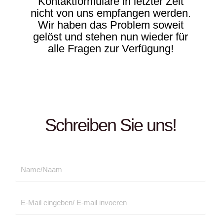
Kontaktformulare in letzter Zeit
nicht von uns empfangen werden.
Wir haben das Problem soweit
gelöst und stehen nun wieder für
alle Fragen zur Verfügung!
Schreiben Sie uns!
N
a
m
E
e
m
*
a