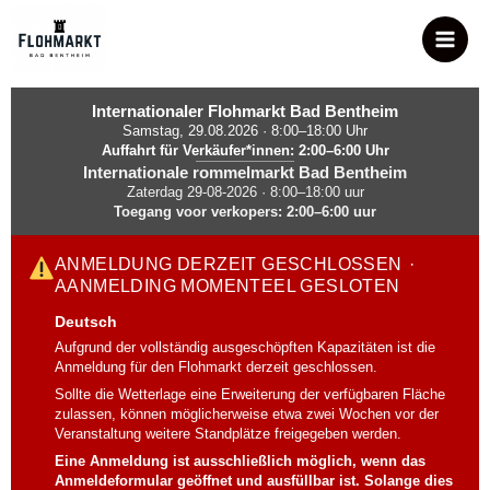
Zum
Main
Inhalt
Men
springen
Internationaler Flohmarkt Bad Bentheim
Samstag, 29.08.2026 · 8:00–18:00 Uhr
Auffahrt für Verkäufer*innen: 2:00–6:00 Uhr
Internationale rommelmarkt Bad Bentheim
Zaterdag 29-08-2026 · 8:00–18:00 uur
Toegang voor verkopers: 2:00–6:00 uur
ANMELDUNG DERZEIT GESCHLOSSEN
·
AANMELDING MOMENTEEL GESLOTEN
Deutsch
Aufgrund der vollständig ausgeschöpften Kapazitäten ist die
Anmeldung für den Flohmarkt derzeit geschlossen.
Sollte die Wetterlage eine Erweiterung der verfügbaren Fläche
zulassen, können möglicherweise etwa zwei Wochen vor der
Veranstaltung weitere Standplätze freigegeben werden.
Eine Anmeldung ist ausschließlich möglich, wenn das
Anmeldeformular geöffnet und ausfüllbar ist. Solange dies